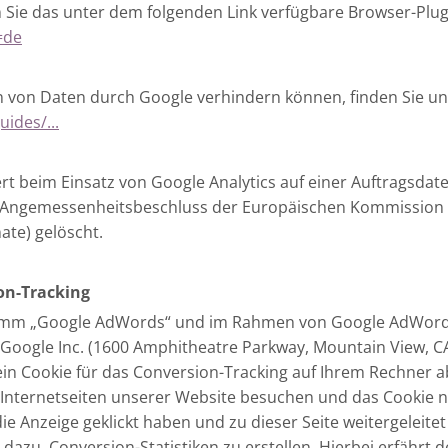
Sie das unter dem folgenden Link verfügbare Browser-Plugi
=de
ern von Daten durch Google verhindern können, finden Sie un
ides/...
t beim Einsatz von Google Analytics auf einer Auftragsdat
 Angemessenheitsbeschluss der Europäischen Kommission (Se
ate) gelöscht.
on-Tracking
amm „Google AdWords“ und im Rahmen von Google AdWords
r Google Inc. (1600 Amphitheatre Parkway, Mountain View, CA
 ein Cookie für das Conversion-Tracking auf Ihrem Rechner a
 Internetseiten unserer Website besuchen und das Cookie n
ie Anzeige geklickt haben und zu dieser Seite weitergeleitet
dazu, Conversion-Statistiken zu erstellen. Hierbei erfährt