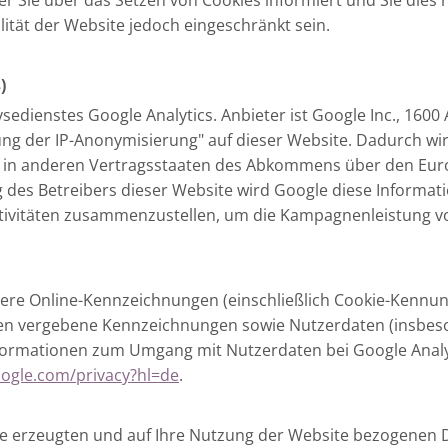
r Sie über das Setzen von Cookies informiert und Sie dies nu
ität der Website jedoch eingeschränkt sein.
)
edienstes Google Analytics. Anbieter ist Google Inc., 160
rung der IP-Anonymisierung" auf dieser Website. Dadurch wi
r in anderen Vertragsstaaten des Abkommens über den Eur
g des Betreibers dieser Website wird Google diese Informa
tivitäten zusammenzustellen, um die Kampagnenleistung v
ere Online-Kennzeichnungen (einschließlich Cookie-Kennung
 vergebene Kennzeichnungen sowie Nutzerdaten (insbeson
formationen zum Umgang mit Nutzerdaten bei Google Analyt
google.com/privacy?hl=de
.
ie erzeugten und auf Ihre Nutzung der Website bezogenen 